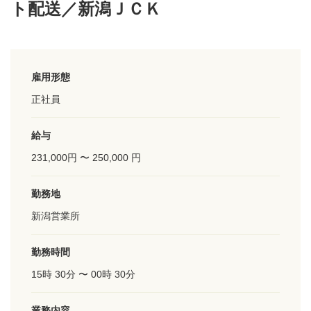
CONTACT
ト配送／新潟ＪＣＫ
お問い合わせはこちら
RECRUIT
雇用形態
正社員
採用情報はこちら
ENTRY
給与
231,000円 〜 250,000 円
お問い合わせはこちら
勤務地
新潟営業所
株式会社サンエーサービス
所在地：〒959-0413
勤務時間
新潟県新潟市西蒲区升潟5054番地
15時 30分 〜 00時 30分
TEL：0256-88-7373 ／ FAX：0256-88-3322
電話する
物流拠点はこちら
業務内容