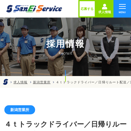
株式
応募する
求人情報
ホーム
採用情報
会社案内
Recruit
物流拠点
業務案内
求人情報
新潟営業所
４ｔトラックドライバー／日帰りルート配送／
SDGs
新着情報
新潟営業所
４ｔトラックドライバー／日帰りルー